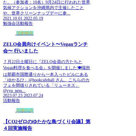
た。（参加者：10名）9月24日に行われた世界
気候アクションを沖縄県内で主催したこと
や、世界クリーンナップデーに参...
2021.10.01
2022.05.19
勉強会
活動報告
活動報告
ZELO会員向けイベント〜Veganランチ
会〜 行いました
７月22日土曜日に『ZELO会員の方たちと
Vegan料理を食べる会』を開催しました🍽️場所
は那覇市国際通りから一本入ったビルにある
「ゆかるひ」@bookcafehall さん。こちらのカ
フェを間借りされている「リューネス」
@ryu_ness...
2023.07.23
2023.07.24
活動報告
お知らせ
【CO2ゼロのゆたかな島づくり会議】第
４回実施報告