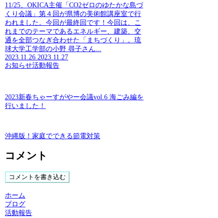
11/25、OKICA主催「CO2ゼロのゆたかな島づ
くり会議」第４回が県博の美術館講座室で行
われました。今回が最終回です！今回は、こ
れまでのテーマであるエネルギー、建築、交
通を全部つなぎ合わせた「まちづくり」。琉
球大学工学部の小野 尋子さん...
2023.11.26
2023.11.27
お知らせ
活動報告
2023新春ちゃーすがやー会議vol.6 海ごみ編を
行いました！
沖縄版！家庭でできる節電対策
コメント
コメントを書き込む
ホーム
ブログ
活動報告