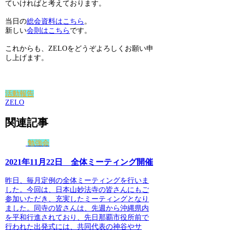
ていければと考えております。
当日の
総会資料はこちら
。
新しい
会則はこちら
です。
これからも、ZELOをどうぞよろしくお願い申
し上げます。
活動報告
ZELO
関連記事
勉強会
2021年11月22日 全体ミーティング開催
昨日、毎月定例の全体ミーティングを行いま
した。今回は、日本山妙法寺の皆さんにもご
参加いただき、充実したミーティングとなり
ました。同寺の皆さんは、先週から沖縄県内
を平和行進されており、先日那覇市役所前で
行われた出発式には、共同代表の神谷やサ