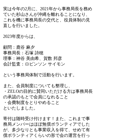
実は今年の2月に、2021年から事務局長を務め
ていた杉山さんが沖縄を離れることになり、
これを機に事務局長の交代と、役員体制の見
直しを行いました。
2023年度からは、
顧問：鹿谷 麻夕
事務局長：石塚 詩穂
理事：神谷 美由希、賀数 邦彦
会計監査：ロビンソン サイモン
という事務局体制で活動を行います。
また、会員制度についても整理し、
・ZELOの目的に賛同いただける方は事務局長
の承認のもとで会員になれること
・会費制度をとりやめること
といたしました。
寄付は随時受け付けます！また、これまで事
務局メンバーはほぼ無償ボランティアでした
が、多少なりとも事業収入を得て、せめて有
償ボランティアくらいの形で会の運営を行っ