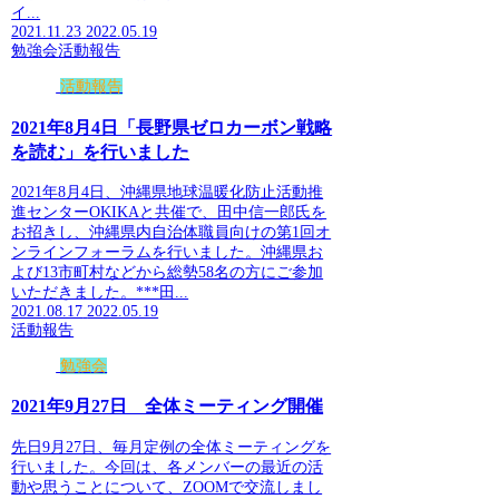
イ...
2021.11.23
2022.05.19
勉強会
活動報告
活動報告
2021年8月4日「長野県ゼロカーボン戦略
を読む」を行いました
2021年8月4日、沖縄県地球温暖化防止活動推
進センターOKIKAと共催で、田中信一郎氏を
お招きし、沖縄県内自治体職員向けの第1回オ
ンラインフォーラムを行いました。沖縄県お
よび13市町村などから総勢58名の方にご参加
いただきました。***田...
2021.08.17
2022.05.19
活動報告
勉強会
2021年9月27日 全体ミーティング開催
先日9月27日、毎月定例の全体ミーティングを
行いました。今回は、各メンバーの最近の活
動や思うことについて、ZOOMで交流しまし