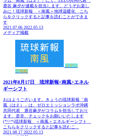
ラム「南風（はえ）」にて、ZELO共同代表
鹿谷 麻夕が連載を担当します。どうぞお楽し
みに！琉球新報 ＜南風＞地球温暖化 こち
らをクリックすると記事を読むことができま
す
2021.07.06
2022.05.13
メディア掲載
メディ
ア掲載
2021年8月17日 琉球新報<南風>エネル
ギーシフト
おはようございます。きょうの琉球新報「南
風（はえ）」は、ゼロエミッションラボ沖縄
共同代表 鹿谷麻夕がコラムを担当しており
ます。是非、チェックをお願いいたします
(*^^*)琉球新報 ＜南風＞エネルギーシフト
こちらをクリックすると記事を読むこ...
2021.08.17
2022.05.13