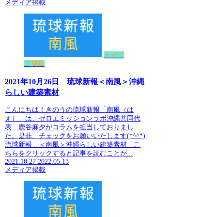
メディア掲載
メディ
ア掲載
2021年10月26日 琉球新報＜南風＞沖縄
らしい建築素材
こんにちは！きのうの琉球新報「南風（は
え）」は、ゼロエミッションラボ沖縄共同代
表 鹿谷麻夕がコラムを担当しておりまし
た。是非、チェックをお願いいたします(*^^*)
琉球新報 ＜南風＞沖縄らしい建築素材 こ
ちらをクリックすると記事を読むことが...
2021.10.27
2022.05.13
メディア掲載