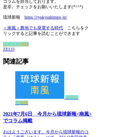
コラムを担当しております。
是非、チェックをお願いいたします(*^^*)
琉球新報
https://ryukyushimpo.jp/
＜南風＞農地でも発電する時代
こちらをク
リックすると記事を読むことができます
メディア掲載
ZELO
関連記事
メディ
ア掲載
2021年7月6日 今月から琉球新報<南風>
でコラム掲載
おはようございます。今月から琉球新報のコ