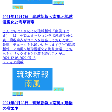
メディ
ア掲載
2021年12月7日 琉球新報＜南風＞地球
温暖化と海草藻場
こんにちは！きのうの琉球新報「南風（は
え）」は、ゼロエミッションラボ沖縄共同代
表 鹿谷麻夕がコラムを担当しております。
是非、チェックをお願いいたします(*^^*)琉球
新報 ＜南風＞地球温暖化と海草藻場 こち
らをクリックすると記事を読むことが...
2021.12.08
2022.05.13
メディア掲載
メディ
ア掲載
2021年9月28日 琉球新報＜南風＞建物
の省エネ