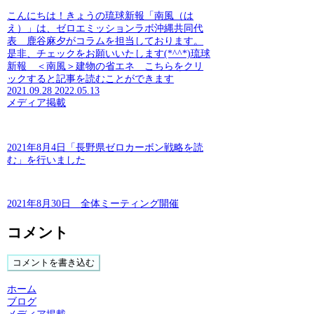
こんにちは！きょうの琉球新報「南風（は
え）」は、ゼロエミッションラボ沖縄共同代
表 鹿谷麻夕がコラムを担当しております。
是非、チェックをお願いいたします(*^^*)琉球
新報 ＜南風＞建物の省エネ こちらをクリ
ックすると記事を読むことができます
2021.09.28
2022.05.13
メディア掲載
2021年8月4日「長野県ゼロカーボン戦略を読
む」を行いました
2021年8月30日 全体ミーティング開催
コメント
コメントを書き込む
ホーム
ブログ