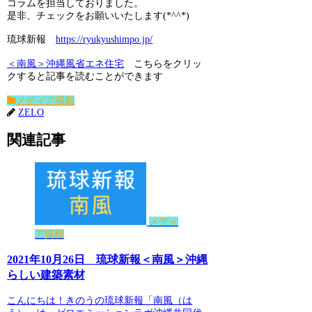
コラムを担当しておりました。
是非、チェックをお願いいたします(*^^*)
琉球新報
https://ryukyushimpo.jp/
＜南風＞沖縄風省エネ住宅
こちらをクリッ
クすると記事を読むことができます
メディア掲載
ZELO
関連記事
メディ
ア掲載
2021年10月26日 琉球新報＜南風＞沖縄
らしい建築素材
こんにちは！きのうの琉球新報「南風（は