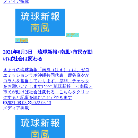
メディア掲載
メディ
ア掲載
2021年8月3日 琉球新報<南風>市民が動
けば社会は変わる
きょうの琉球新報「南風（はえ）」は、ゼロ
エミッションラボ沖縄共同代表 鹿谷麻夕が
コラムを担当しております。是非、チェック
をお願いいたします(*^^*)琉球新報 ＜南風＞
市民が動けば社会は変わる こちらをクリッ
クすると記事を読むことができます
2021.08.03
2022.05.13
メディア掲載