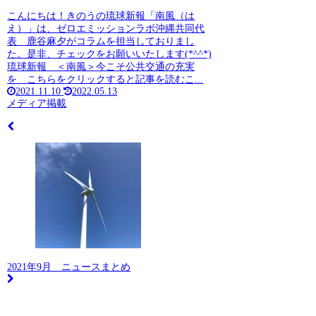
こんにちは！きのうの琉球新報「南風（は
え）」は、ゼロエミッションラボ沖縄共同代
表 鹿谷麻夕がコラムを担当しておりまし
た。是非、チェックをお願いいたします(*^^*)
琉球新報 ＜南風＞今こそ公共交通の充実
を こちらをクリックすると記事を読むこ...
2021.11.10
2022.05.13
メディア掲載
2021年9月 ニュースまとめ