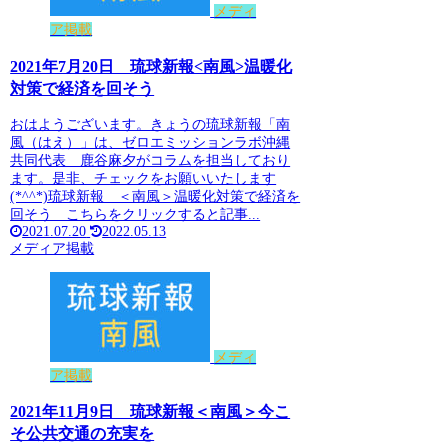
メディ
ア掲載
2021年7月20日 琉球新報<南風>温暖化
対策で経済を回そう
おはようございます。きょうの琉球新報「南
風（はえ）」は、ゼロエミッションラボ沖縄
共同代表 鹿谷麻夕がコラムを担当しており
ます。是非、チェックをお願いいたします
(*^^*)琉球新報 ＜南風＞温暖化対策で経済を
回そう こちらをクリックすると記事...
2021.07.20
2022.05.13
メディア掲載
メディ
ア掲載
2021年11月9日 琉球新報＜南風＞今こ
そ公共交通の充実を