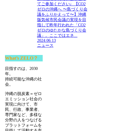
てご参加ください♩【CO2
ゼロの沖縄へ 〜島づくり会
議をふりかえって〜】沖縄
版気候市民会議の実現を目
指して昨年行われた「CO2
ゼロのゆたかな島づくり会
議」。ここではエネ...
2024.06.13
ニュース
What’s ZELO？
目指すのは、2030
年。
持続可能な沖縄の社
会。
沖縄の脱炭素＝ゼロ
エミッション社会の
実現に向けて、市
民、行政、事業者、
専門家など、多様な
分野の人をつなげる
プラットフォームを
目指して活動する市