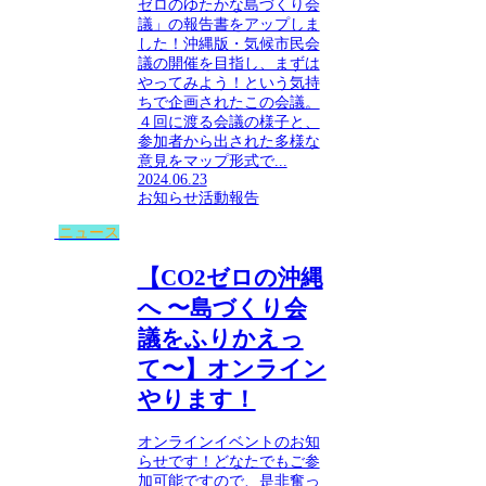
ゼロのゆたかな島づくり会
議」の報告書をアップしま
した！沖縄版・気候市民会
議の開催を目指し、まずは
やってみよう！という気持
ちで企画されたこの会議。
４回に渡る会議の様子と、
参加者から出された多様な
意見をマップ形式で...
2024.06.23
お知らせ
活動報告
ニュース
【CO2ゼロの沖縄
へ 〜島づくり会
議をふりかえっ
て〜】オンライン
やります！
オンラインイベントのお知
らせです！どなたでもご参
加可能ですので、是非奮っ